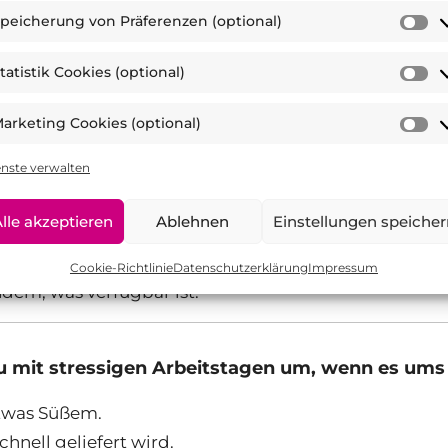
peicherung von Präferenzen (optional)
te Snacks, z. B. Chips oder Sandwiches.
S
 Mahlzeiten gut und bleibe satt.
v
tatistik Cookies (optional)
Pr
St
app ist, greife ich zu schnellen Snacks.
(o
C
arketing Cookies (optional)
(o
M
du typischerweise während der Arbeit?
C
enste verwalten
(o
s, Säfte oder Energydrinks.
lle akzeptieren
Ablehnen
Einstellungen speiche
 Zucker/Milch.
Tees.
Cookie-Richtlinie
Datenschutzerklärung
Impressum
hdem, was verfügbar ist.
 mit stressigen Arbeitstagen um, wenn es ums
etwas Süßem.
chnell geliefert wird.