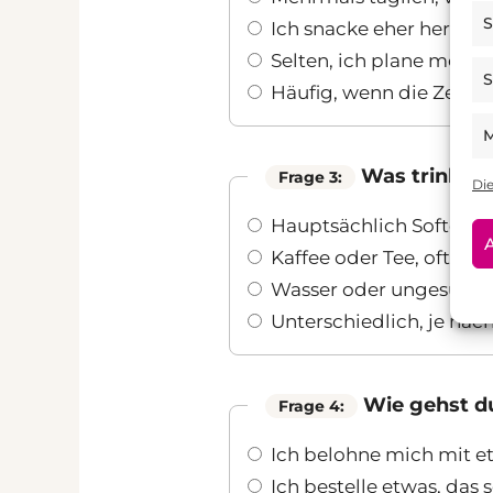
S
Ich snacke eher herzhaf
Selten, ich plane meine
S
Häufig, wenn die Zeit kn
M
Was trinkst 
Frage 3:
Di
Hauptsächlich Softdrink
A
Kaffee oder Tee, oft mit
Wasser oder ungesüßte 
Unterschiedlich, je nac
Wie gehst du
Frage 4:
Ich belohne mich mit 
Ich bestelle etwas, das s