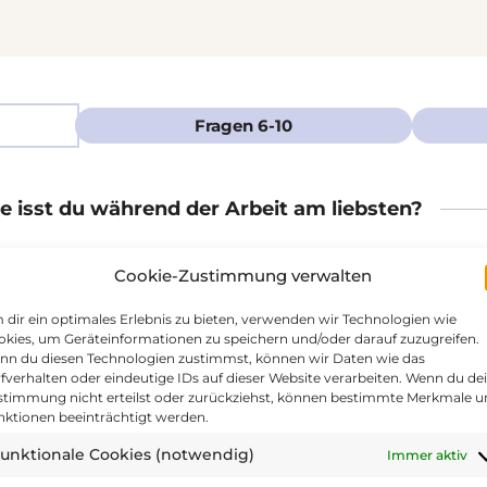
Fragen 6-10
 isst du während der Arbeit am liebsten?
twas Süßem, z. B. Schokolade oder Gebäck.
Cookie-Zustimmung verwalten
r Mahlzeiten aus dem Café oder Imbiss.
ertiges, selbstgekochtes Essen mit.
dir ein optimales Erlebnis zu bieten, verwenden wir Technologien wie
kies, um Geräteinformationen zu speichern und/oder darauf zuzugreifen.
gerichten oder Lieferservices.
nn du diesen Technologien zustimmst, können wir Daten wie das
fverhalten oder eindeutige IDs auf dieser Website verarbeiten. Wenn du de
stimmung nicht erteilst oder zurückziehst, können bestimmte Merkmale 
nktionen beeinträchtigt werden.
kst du während der Arbeitszeit?
unktionale Cookies (notwendig)
Immer aktiv
 allem Süßes wie Schokolade oder Gummibärchen.