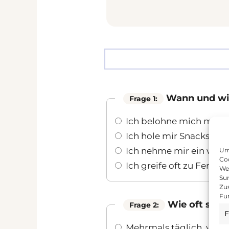
Fragen 1-5
Wann und wie
Frage 1:
Ich belohne mich mit e
Ich hole mir Snacks ode
Ich nehme mir ein vollw
Um 
Coo
Ich greife oft zu Fertig
We
Sur
Zu
Fu
Wie oft snac
Frage 2:
F
Mehrmals täglich, vor