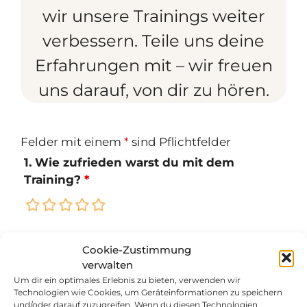
wir unsere Trainings weiter
verbessern. Teile uns deine
Erfahrungen mit – wir freuen
uns darauf, von dir zu hören.
Felder mit einem
*
sind Pflichtfelder
1. Wie zufrieden warst du mit dem
Training?
*
1 Stern = gar nicht zufrieden bis 5 Sterne =
Cookie-Zustimmung
sehr zufrieden
verwalten
Um dir ein optimales Erlebnis zu bieten, verwenden wir
Technologien wie Cookies, um Geräteinformationen zu speichern
2. Wie kompetent schätzt du den/die
und/oder darauf zuzugreifen. Wenn du diesen Technologien