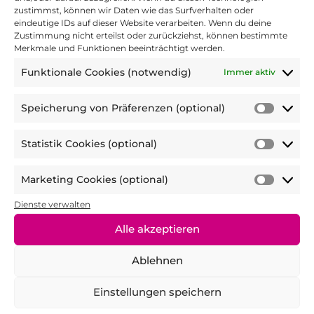
Trainer:in ein?
*
zustimmst, können wir Daten wie das Surfverhalten oder
eindeutige IDs auf dieser Website verarbeiten. Wenn du deine
Zustimmung nicht erteilst oder zurückziehst, können bestimmte
Merkmale und Funktionen beeinträchtigt werden.
1 Stern = gar nicht kompetent bis 5 Sterne =
Funktionale Cookies (notwendig)
Immer aktiv
sehr kompetent
Speicherung von Präferenzen (optional)
Speic
3. Wie bewertest du die Übungsauswahl?
von
*
Statistik Cookies (optional)
Präfer
Statist
(optio
Cooki
Marketing Cookies (optional)
(optio
Marke
1 Stern = gar nicht gut bis 5 Sterne = sehr gut
Cooki
Dienste verwalten
(optio
Alle akzeptieren
4. Würdest du erneut an einem Training
teilnehmen?
*
Ablehnen
Ja
Einstellungen speichern
Nein