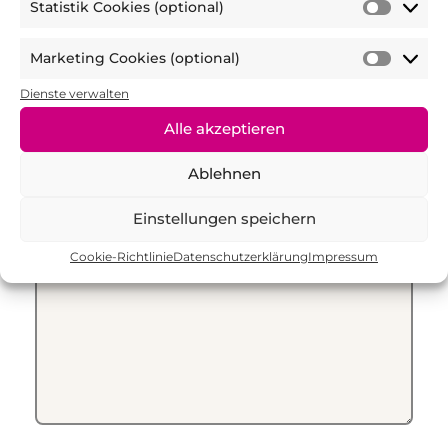
Statistik Cookies (optional)
Präfer
Statist
4. Wünschen Sie sich eine Weiterführung
(optio
Cooki
der Maßnahme?
Marketing Cookies (optional)
(optio
Marke
Ja
Cooki
Dienste verwalten
Nein
(optio
Alle akzeptieren
Ablehnen
Sonstige Anmerkungen, Anregungen
und Wünsche:
Einstellungen speichern
Cookie-Richtlinie
Datenschutzerklärung
Impressum