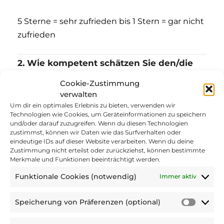
5 Sterne = sehr zufrieden bis 1 Stern = gar nicht
zufrieden
2. Wie kompetent schätzen Sie den/die
Trainer/in ein?
Cookie-Zustimmung
verwalten
Um dir ein optimales Erlebnis zu bieten, verwenden wir
Technologien wie Cookies, um Geräteinformationen zu speichern
5 Sterne = sehr kompetent bis 1 Stern = gar
und/oder darauf zuzugreifen. Wenn du diesen Technologien
zustimmst, können wir Daten wie das Surfverhalten oder
nicht kompetent
eindeutige IDs auf dieser Website verarbeiten. Wenn du deine
Zustimmung nicht erteilst oder zurückziehst, können bestimmte
Merkmale und Funktionen beeinträchtigt werden.
3. Wie bewerten Sie die Übungsauswahl?
Funktionale Cookies (notwendig)
Immer aktiv
Speicherung von Präferenzen (optional)
5 Sterne = sehr gut bis 1 Stern = gar nicht gut
Speic
von