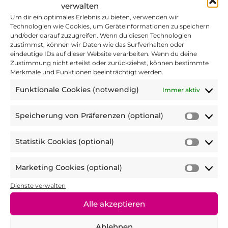
verwalten
Um dir ein optimales Erlebnis zu bieten, verwenden wir
Technologien wie Cookies, um Geräteinformationen zu speichern
und/oder darauf zuzugreifen. Wenn du diesen Technologien
zustimmst, können wir Daten wie das Surfverhalten oder
eindeutige IDs auf dieser Website verarbeiten. Wenn du deine
Zustimmung nicht erteilst oder zurückziehst, können bestimmte
Merkmale und Funktionen beeinträchtigt werden.
Funktionale Cookies (notwendig)
Immer aktiv
Speicherung von Präferenzen (optional)
4. Die Referent:innen waren freundlich
Speic
und kompetent.
*
von
Statistik Cookies (optional)
Präfer
Statist
(optio
Cooki
Marketing Cookies (optional)
(optio
Marke
1 Stern = stimme nicht zu bis 5 Sterne =
Cooki
Dienste verwalten
stimme voll zu
(optio
Alle akzeptieren
5. Ich würde mir mehr solcher Angebote
Ablehnen