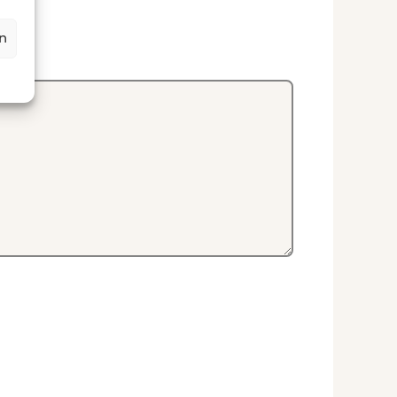
ptional)
rn