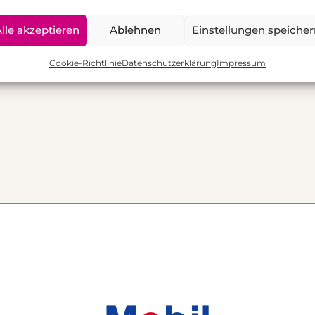
(o
 = stimme gar nicht zu
lle akzeptieren
Ablehnen
Einstellungen speiche
enwünsche:
Cookie-Richtlinie
Datenschutzerklärung
Impressum