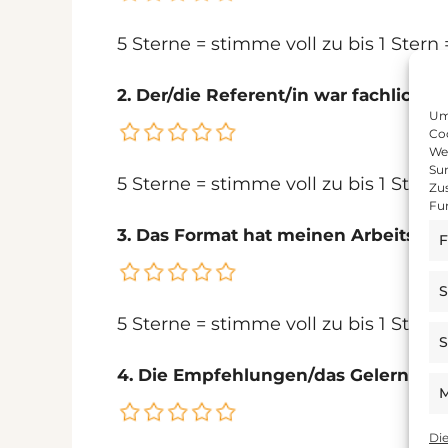
5 Sterne = stimme voll zu bis 1 Stern
2. Der/die Referent/in war fachlich k
Um 
Coo
We
Sur
5 Sterne = stimme voll zu bis 1 Stern
Zu
Fu
3. Das Format hat meinen Arbeitsallt
F
S
5 Sterne = stimme voll zu bis 1 Stern
S
4. Die Empfehlungen/das Gelernte k
M
Di