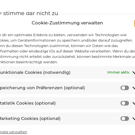
 = stimme gar nicht zu
Cookie-Zustimmung verwalten
ompetent und hat die Inhalte verständlich vermitte
dir ein optimales Erlebnis zu bieten, verwenden wir Technologien wie
kies, um Geräteinformationen zu speichern und/oder darauf zuzugreifen.
nn du diesen Technologien zustimmst, können wir Daten wie das
fverhalten oder eindeutige IDs auf dieser Website verarbeiten. Wenn du de
 = stimme gar nicht zu
stimmung nicht erteilst oder zurückziehst, können bestimmte Merkmale 
nktionen beeinträchtigt werden.
ag bereichert.
*
unktionale Cookies (notwendig)
Immer aktiv
peicherung von Präferenzen (optional)
S
 = stimme gar nicht zu
v
tatistik Cookies (optional)
Pr
St
ann ich in meinem Arbeitsalltag anwenden.
*
(o
C
arketing Cookies (optional)
(o
M
C
enste verwalten