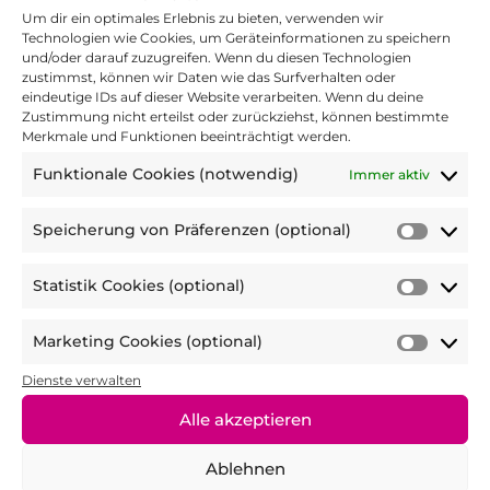
Nein
Um dir ein optimales Erlebnis zu bieten, verwenden wir
Technologien wie Cookies, um Geräteinformationen zu speichern
und/oder darauf zuzugreifen. Wenn du diesen Technologien
zustimmst, können wir Daten wie das Surfverhalten oder
5. Hat die Challenge dazu beigetragen,
eindeutige IDs auf dieser Website verarbeiten. Wenn du deine
gesunde Gewohnheiten in deinen Alltag
Zustimmung nicht erteilst oder zurückziehst, können bestimmte
Merkmale und Funktionen beeinträchtigt werden.
zu etablieren?
*
Funktionale Cookies (notwendig)
Immer aktiv
Speicherung von Präferenzen (optional)
5 Sterne = stimme voll zu bis 1 Stern = stimme
Speic
gar nicht zu
von
Statistik Cookies (optional)
Präfer
Statist
(optio
Cooki
6. Denkst du, dass die Challenge dir dabei
Marketing Cookies (optional)
(optio
Marke
geholfen hat, auch zukünftig gesunde
Cooki
Dienste verwalten
Gewohnheiten beizubehalten?
*
(optio
Alle akzeptieren
Ablehnen
5 Sterne = stimme voll zu bis 1 Stern = stimme