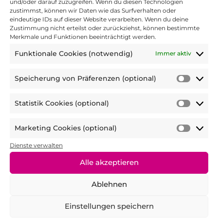
und/oder darauf zuzugreifen. Wenn du diesen Technologien
zustimmst, können wir Daten wie das Surfverhalten oder
Nein
eindeutige IDs auf dieser Website verarbeiten. Wenn du deine
Zustimmung nicht erteilst oder zurückziehst, können bestimmte
Merkmale und Funktionen beeinträchtigt werden.
3. Hat die Challenge dazu beigetragen,
Funktionale Cookies (notwendig)
Immer aktiv
dass du dich mehr bewegst?
Speicherung von Präferenzen (optional)
Speic
von
bis
1 Stern = stimme gar nicht zu
5 Sterne =
Statistik Cookies (optional)
Präfer
Statist
stimme voll zu
(optio
Cooki
Marketing Cookies (optional)
(optio
Marke
4. Denkst du, dass die Challenge dir dabei
Cooki
Dienste verwalten
geholfen hat, dich auch zukünftig mehr
(optio
Alle akzeptieren
zu bewegen?
Ablehnen
Einstellungen speichern
bis
1 Stern = stimme gar nicht zu
5 Sterne =