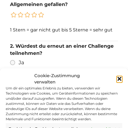
Allgemeinen gefallen?
1 Stern = gar nicht gut
bis 5 Sterne = sehr gut
2. Würdest du erneut an einer Challenge
teilnehmen?
Ja
Nein
Cookie-Zustimmung
verwalten
Um dir ein optimales Erlebnis zu bieten, verwenden wir
3. Hat die Challenge dazu beigetragen,
Technologien wie Cookies, um Geräteinformationen zu speichern
dass du dich mehr bewegst?
und/oder darauf zuzugreifen. Wenn du diesen Technologien
zustimmst, können wir Daten wie das Surfverhalten oder
eindeutige IDs auf dieser Website verarbeiten. Wenn du deine
Zustimmung nicht erteilst oder zurückziehst, können bestimmte
Merkmale und Funktionen beeinträchtigt werden.
bis
1 Stern = stimme gar nicht zu
5 Sterne =