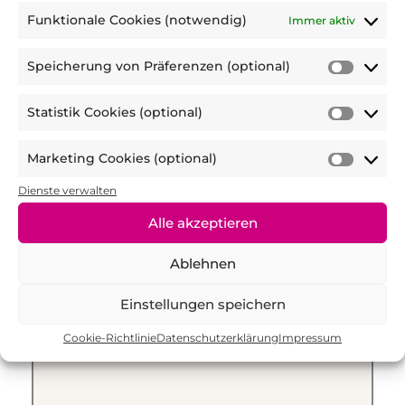
Funktionale Cookies (notwendig)
stimme voll zu
Immer aktiv
Speicherung von Präferenzen (optional)
4. Denkst du, dass die Challenge dir dabei
Speic
geholfen hat, dich auch zukünftig mehr
von
Statistik Cookies (optional)
zu bewegen?
Präfer
Statist
(optio
Cooki
Marketing Cookies (optional)
(optio
Marke
Cooki
Dienste verwalten
bis
1 Stern = stimme gar nicht zu
5 Sterne =
(optio
stimme voll zu
Alle akzeptieren
Ablehnen
5. Hast du Anregungen oder Feedback?
Einstellungen speichern
Cookie-Richtlinie
Datenschutzerklärung
Impressum