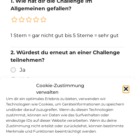
1. Wie hat dir die Challenge im
Allgemeinen gefallen?
1 Stern = gar nicht gut
bis 5 Sterne = sehr gut
2. Würdest du erneut an einer Challenge
teilnehmen?
Ja
Nein
Cookie-Zustimmung
verwalten
3. Hat die Challenge dazu beigetragen,
Um dir ein optimales Erlebnis zu bieten, verwenden wir
Technologien wie Cookies, um Geräteinformationen zu speichern
dass du dich mehr bewegst?
und/oder darauf zuzugreifen. Wenn du diesen Technologien
zustimmst, können wir Daten wie das Surfverhalten oder
eindeutige IDs auf dieser Website verarbeiten. Wenn du deine
Zustimmung nicht erteilst oder zurückziehst, können bestimmte
Merkmale und Funktionen beeinträchtigt werden.
bis
1 Stern = stimme gar nicht zu
5 Sterne =