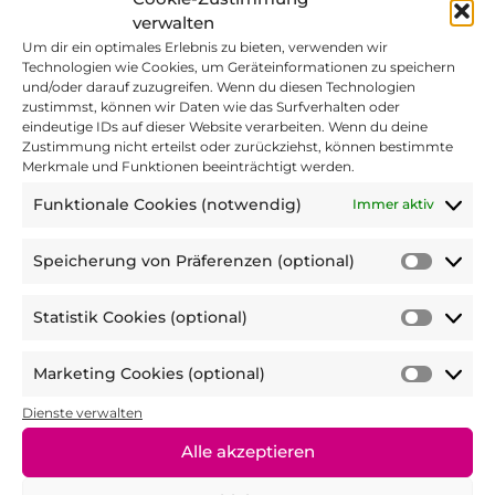
verwalten
5 Sterne = sehr kompetent bis 1 Stern =
Um dir ein optimales Erlebnis zu bieten, verwenden wir
gar nicht kompetent
Technologien wie Cookies, um Geräteinformationen zu speichern
und/oder darauf zuzugreifen. Wenn du diesen Technologien
zustimmst, können wir Daten wie das Surfverhalten oder
3. Wie haben Ihnen die Kreationen
eindeutige IDs auf dieser Website verarbeiten. Wenn du deine
Zustimmung nicht erteilst oder zurückziehst, können bestimmte
geschmeckt?
*
Merkmale und Funktionen beeinträchtigt werden.
Funktionale Cookies (notwendig)
Immer aktiv
5 Sterne = sehr lecker bis 1 Stern = gar
Speicherung von Präferenzen (optional)
Speic
nicht gut
von
Statistik Cookies (optional)
Präfer
Statist
4. Würden Sie die Kreationen zuhause
(optio
Cooki
nachmachen?
*
Marketing Cookies (optional)
(optio
Marke
Cooki
Dienste verwalten
(optio
Alle akzeptieren
5 Sterne = auf jeden Fall bis 1 Stern =