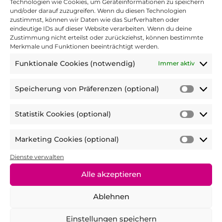
Technologien wie Cookies, um Geräteinformationen zu speichern
und/oder darauf zuzugreifen. Wenn du diesen Technologien
zustimmst, können wir Daten wie das Surfverhalten oder
eindeutige IDs auf dieser Website verarbeiten. Wenn du deine
Zustimmung nicht erteilst oder zurückziehst, können bestimmte
Merkmale und Funktionen beeinträchtigt werden.
Funktionale Cookies (notwendig)
Immer aktiv
4. Die Referent:innen waren freundlich
Speicherung von Präferenzen (optional)
und kompetent.
*
Speic
von
Statistik Cookies (optional)
Präfer
Statist
(optio
Cooki
1 Stern = stimme nicht zu bis 5 Sterne =
Marketing Cookies (optional)
(optio
Marke
stimme voll zu
Cooki
Dienste verwalten
(optio
Alle akzeptieren
5. Ich würde mir mehr solcher Angebote
wünschen.
*
Ablehnen
Ja
Einstellungen speichern