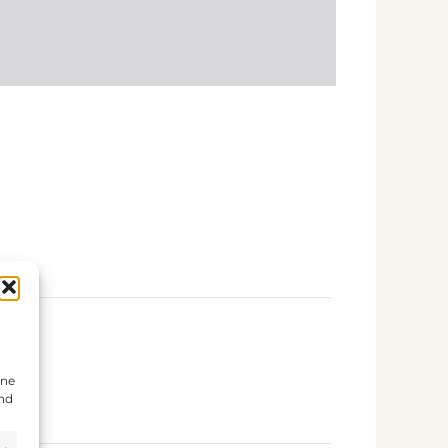
ine
und