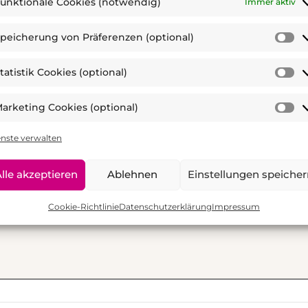
unktionale Cookies (notwendig)
Immer aktiv
anschaulich und verständlich präsentiert.
*
peicherung von Präferenzen (optional)
S
v
timme nicht zu
tatistik Cookies (optional)
Pr
St
(o
C
arketing Cookies (optional)
(o
M
en:
C
enste verwalten
(o
lle akzeptieren
Ablehnen
Einstellungen speiche
Cookie-Richtlinie
Datenschutzerklärung
Impressum