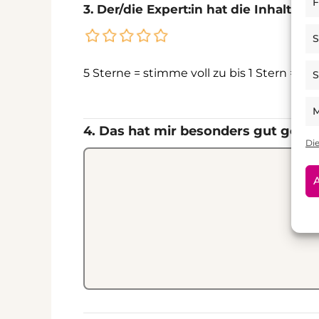
F
3. Der/die Expert:in hat die Inhalte 
S
5 Sterne = stimme voll zu bis 1 Stern = s
S
M
4. Das hat mir besonders gut gefall
Di
A