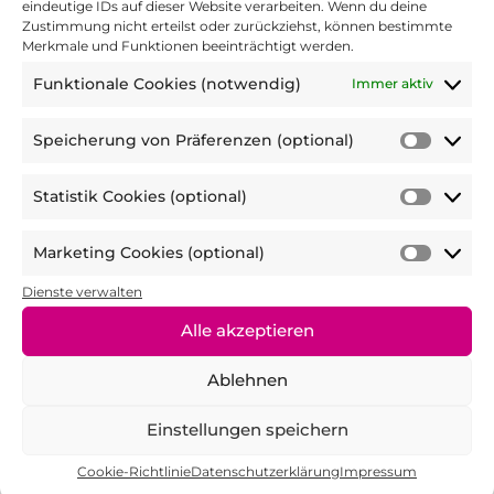
eindeutige IDs auf dieser Website verarbeiten. Wenn du deine
Zustimmung nicht erteilst oder zurückziehst, können bestimmte
Merkmale und Funktionen beeinträchtigt werden.
2. Die Referent:innen waren fachlich
Funktionale Cookies (notwendig)
Immer aktiv
kompetent und haben die Inhalte und
Übungen verständlich vermittelt.
*
Speicherung von Präferenzen (optional)
Speic
von
Statistik Cookies (optional)
Präfer
Statist
5 Sterne = stimme voll zu bis 1 Stern =
(optio
Cooki
Marketing Cookies (optional)
stimme gar nicht zu
(optio
Marke
Cooki
Dienste verwalten
3. Die Empfehlungen/Das Gelernte kann
(optio
Alle akzeptieren
ich in meinem Alltag anwenden.
*
Ablehnen
Einstellungen speichern
5 Sterne = stimme voll zu bis 1 Stern =
stimme gar nicht zu
Cookie-Richtlinie
Datenschutzerklärung
Impressum