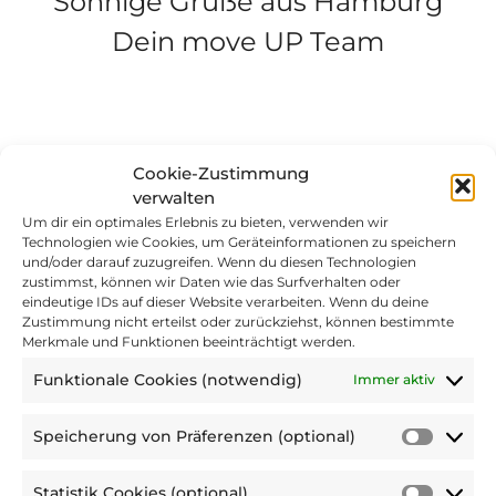
Sonnige Grüße aus Hamburg
Dein move UP Team
Kunden Survey
Cookie-Zustimmung
verwalten
Felder mit einem
*
sind Pflichtfelder
Um dir ein optimales Erlebnis zu bieten, verwenden wir
Technologien wie Cookies, um Geräteinformationen zu speichern
und/oder darauf zuzugreifen. Wenn du diesen Technologien
zustimmst, können wir Daten wie das Surfverhalten oder
eindeutige IDs auf dieser Website verarbeiten. Wenn du deine
Zustimmung nicht erteilst oder zurückziehst, können bestimmte
Merkmale und Funktionen beeinträchtigt werden.
1. GBU-Psyche
Funktionale Cookies (notwendig)
Immer aktiv
2. (Digitales) Management von
Betrieblicher Wiedereingliederung
Speicherung von Präferenzen (optional)
Speic
von
Statistik Cookies (optional)