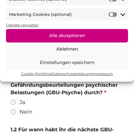
3. Führungskräfte Coaching und Kurse
Präfer
Statist
(optio
Cooki
Marketing Cookies (optional)
(optio
Marke
4. Weitere Fragen
Cooki
Dienste verwalten
(optio
Alle akzeptieren
1. GBU-Psyche
Ablehnen
Einstellungen speichern
Cookie-Richtlinie
Datenschutzerklärung
Impressum
1.1 Führt euer Unternehmen
Gefährdungsbeurteilungen psychischer
Belastungen (GBU-Psyche) durch?
*
Ja
Nein
1.2 Für wann habt ihr die nächste GBU-