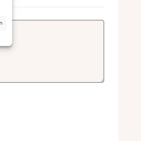
ookies
ptional)
rn