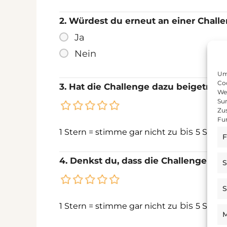
2. Würdest du erneut an einer Chall
Ja
Nein
Um 
Coo
3. Hat die Challenge dazu beigetrag
We
Sur
Zu
Fu
bis
1 Stern = stimme gar nicht zu
5 Stern
F
4. Denkst du, dass die Challenge di
S
S
bis
1 Stern = stimme gar nicht zu
5 Stern
M