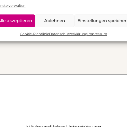
C
enste verwalten
(o
back?
lle akzeptieren
Ablehnen
Einstellungen speiche
Cookie-Richtlinie
Datenschutzerklärung
Impressum