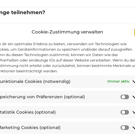
enge teilnehmen?
Cookie-Zustimmung verwalten
dir ein optimales Erlebnis zu bieten, verwenden wir Technologien wie
kies, um Geräteinformationen zu speichern und/oder darauf zuzugreifen.
en, dass du dich mehr bewegst?
nn du diesen Technologien zustimmst, können wir Daten wie das
fverhalten oder eindeutige IDs auf dieser Website verarbeiten. Wenn du de
stimmung nicht erteilst oder zurückziehst, können bestimmte Merkmale 
nktionen beeinträchtigt werden.
e = stimme voll zu
unktionale Cookies (notwendig)
Immer aktiv
r dabei geholfen hat, dich auch zukünftig mehr zu
peicherung von Präferenzen (optional)
S
v
tatistik Cookies (optional)
Pr
St
e = stimme voll zu
(o
C
arketing Cookies (optional)
(o
M