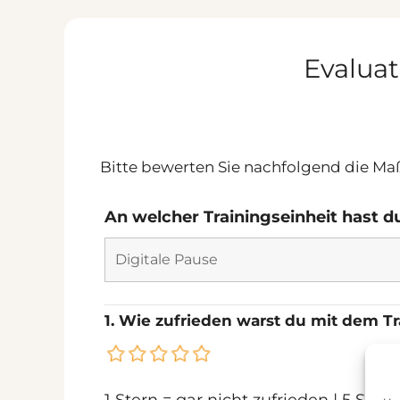
Zum
Inhalt
springen
Evaluat
Bitte bewerten Sie nachfolgend die M
An welcher Trainingseinheit hast 
1. Wie zufrieden warst du mit dem Tr
1 Stern = gar nicht zufrieden | 5 Ster