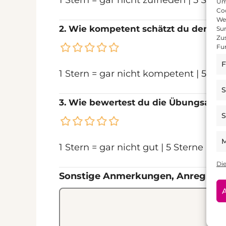
Um 
Coo
We
2. Wie kompetent schätzt du den/die 
Sur
Zu
Fu
F
1 Stern = gar nicht kompetent | 5 S
S
3. Wie bewertest du die Übungsaus
S
M
1 Stern = gar nicht gut | 5 Sterne = se
Di
Sonstige Anmerkungen, Anregung
A