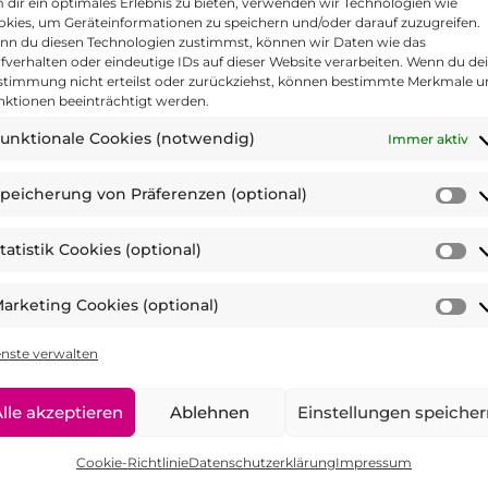
dir ein optimales Erlebnis zu bieten, verwenden wir Technologien wie
kies, um Geräteinformationen zu speichern und/oder darauf zuzugreifen.
nn du diesen Technologien zustimmst, können wir Daten wie das
Trainer/in ein?
fverhalten oder eindeutige IDs auf dieser Website verarbeiten. Wenn du de
stimmung nicht erteilst oder zurückziehst, können bestimmte Merkmale 
nktionen beeinträchtigt werden.
unktionale Cookies (notwendig)
Immer aktiv
terne = sehr kompetent
peicherung von Präferenzen (optional)
S
wahl?
v
tatistik Cookies (optional)
Pr
St
(o
C
arketing Cookies (optional)
hr gut
(o
M
C
enste verwalten
(o
en und Wünsche:
lle akzeptieren
Ablehnen
Einstellungen speiche
Cookie-Richtlinie
Datenschutzerklärung
Impressum