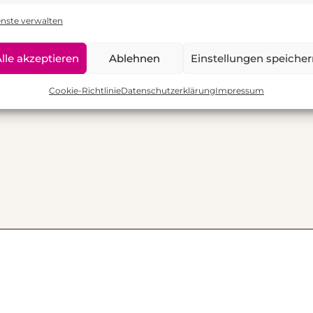
C
enste verwalten
(o
ne = stimme voll zu
lle akzeptieren
Ablehnen
Einstellungen speiche
back?
Cookie-Richtlinie
Datenschutzerklärung
Impressum