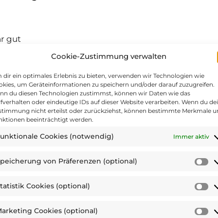
hr gut
Cookie-Zustimmung verwalten
enge teilnehmen?
dir ein optimales Erlebnis zu bieten, verwenden wir Technologien wie
kies, um Geräteinformationen zu speichern und/oder darauf zuzugreifen.
nn du diesen Technologien zustimmst, können wir Daten wie das
fverhalten oder eindeutige IDs auf dieser Website verarbeiten. Wenn du de
stimmung nicht erteilst oder zurückziehst, können bestimmte Merkmale 
nktionen beeinträchtigt werden.
en, dass du dich gesundheitsbewusster verhältst?
unktionale Cookies (notwendig)
Immer aktiv
peicherung von Präferenzen (optional)
S
ne = stimme voll zu
v
tatistik Cookies (optional)
Pr
St
 dabei geholfen hat, dich auch zukünftig gesundh
(o
C
arketing Cookies (optional)
(o
M