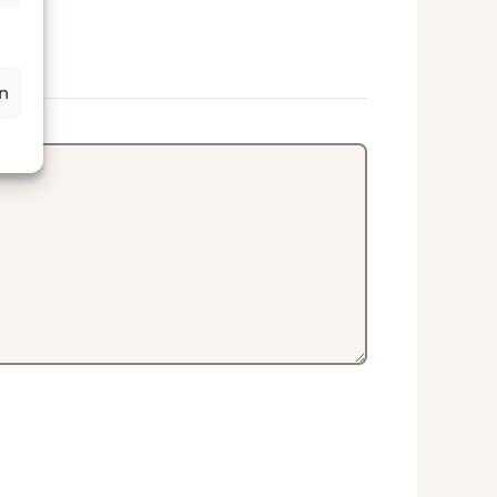
ookies
ptional)
rn