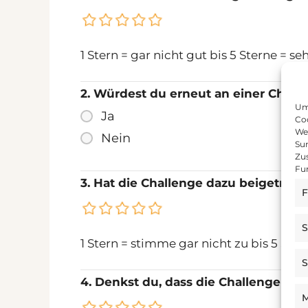
1 Stern = gar nicht gut bis 5 Sterne = se
2. Würdest du erneut an einer Chall
Um 
Ja
Coo
We
Nein
Sur
Zu
Fu
3. Hat die Challenge dazu beigetrag
F
S
1 Stern = stimme gar nicht zu bis 5 Ster
S
4. Denkst du, dass die Challenge dir
M