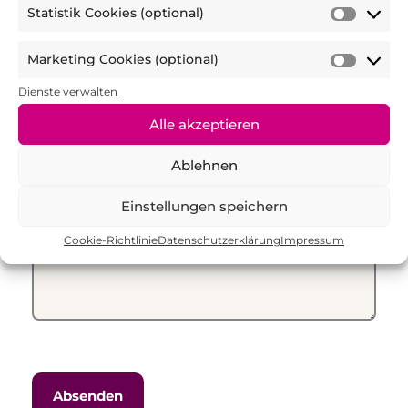
stimme voll zu
Statistik Cookies (optional)
Präfer
Statist
(optio
Cooki
Marketing Cookies (optional)
(optio
Marke
Weitere Anmerkungen,
Cooki
Dienste verwalten
Verbesserungsvorschläge und
(optio
Feedback:
Alle akzeptieren
Ablehnen
Einstellungen speichern
Cookie-Richtlinie
Datenschutzerklärung
Impressum