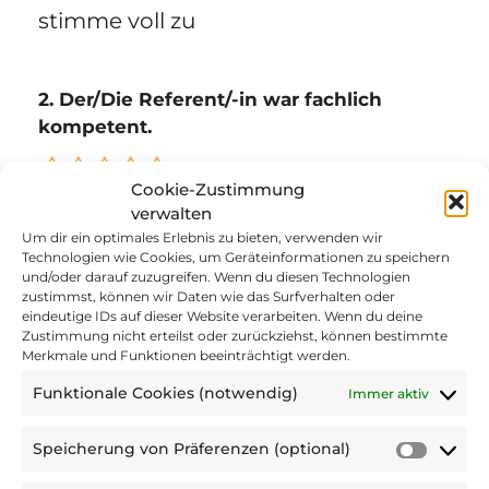
stimme voll zu
2. Der/Die Referent/-in war fachlich
kompetent.
Cookie-Zustimmung
verwalten
1 Stern = stimme nicht zu - 5 Sterne =
Um dir ein optimales Erlebnis zu bieten, verwenden wir
stimme voll zu
Technologien wie Cookies, um Geräteinformationen zu speichern
und/oder darauf zuzugreifen. Wenn du diesen Technologien
zustimmst, können wir Daten wie das Surfverhalten oder
eindeutige IDs auf dieser Website verarbeiten. Wenn du deine
3. Die Empfehlungen kann ich in meinem
Zustimmung nicht erteilst oder zurückziehst, können bestimmte
Merkmale und Funktionen beeinträchtigt werden.
Alltag anwenden.
Funktionale Cookies (notwendig)
Immer aktiv
Speicherung von Präferenzen (optional)
Speic
1 Stern = stimme nicht zu - 5 Sterne =
von